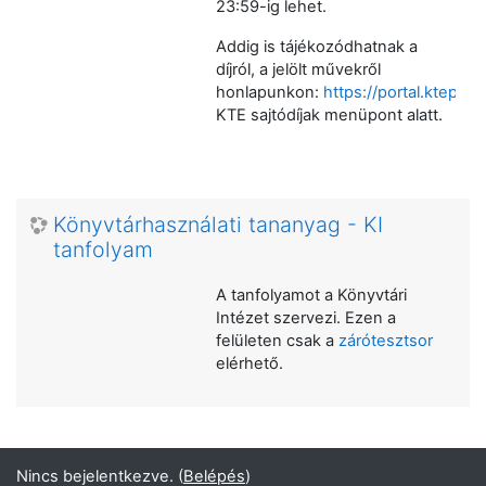
23:59-ig lehet.
Addig is tájékozódhatnak a
díjról, a jelölt művekről
honlapunkon:
https://portal.ktep.hu
KTE sajtódíjak menüpont alatt.
Könyvtárhasználati tananyag - KI
tanfolyam
A tanfolyamot a Könyvtári
Intézet szervezi. Ezen a
felületen csak a
zárótesztsor
elérhető.
Nincs bejelentkezve. (
Belépés
)