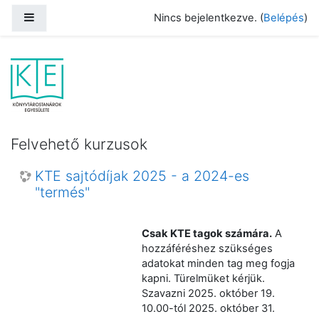
Tovább a fő tartalomhoz
Oldalpanel
Nincs bejelentkezve. (
Belépés
)
Könyvtárostanárok Egyesülete
Felvehető kurzusok
KTE sajtódíjak 2025 - a 2024-es
"termés"
Csak KTE tagok számára
.
A
hozzáféréshez szükséges
adatokat minden tag meg fogja
kapni. Türelmüket kérjük.
Szavazni 2025. október 19.
10.00-tól 2025. október 31.